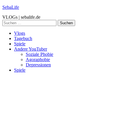
SebaLife
VLOGs | sebalife.de
Suchen
nach:
Vlogs
Tagebuch
Spiele
Andere YouTuber
Soziale Phobie
Agoraphobie
Depressionen
Spiele