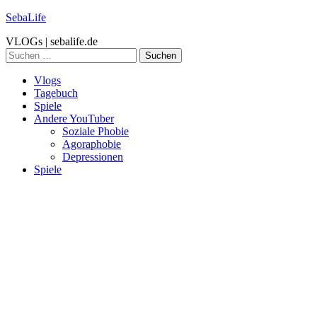
SebaLife
VLOGs | sebalife.de
Suchen
nach:
Vlogs
Tagebuch
Spiele
Andere YouTuber
Soziale Phobie
Agoraphobie
Depressionen
Spiele