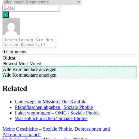
0
Comments
Oldest
Newest
Most Voted
Alle Kommentare anzeigen
Alle Kommentare anzeigen
Related
Unterwegs in Mission | Der Konflikt
Pfandflaschen abgeben | Soziale Phobie
Paket wegbringen – OMG | Soziale Phobie
Was soll ich machen? Soziale Phobie
Beitragsnavigation
Meine Geschichte – Soziale Phobie, Depressionen und
Alkoholmissbrauch