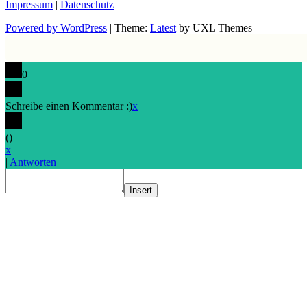
Impressum
|
Datenschutz
Powered by WordPress
|
Theme:
Latest
by UXL Themes
0
Schreibe einen Kommentar :)
x
(
)
x
|
Antworten
Insert