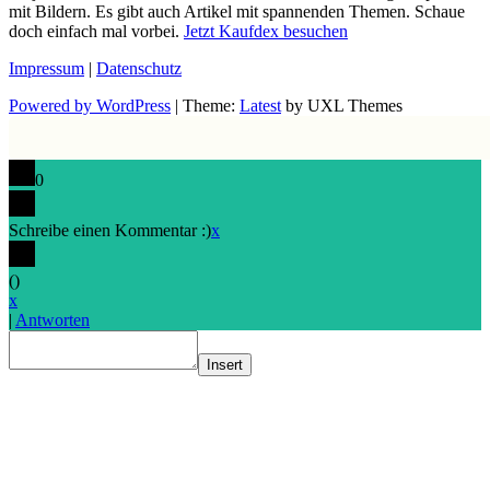
mit Bildern. Es gibt auch Artikel mit spannenden Themen. Schaue
doch einfach mal vorbei.
Jetzt Kaufdex besuchen
Impressum
|
Datenschutz
Powered by WordPress
|
Theme:
Latest
by UXL Themes
0
Schreibe einen Kommentar :)
x
(
)
x
|
Antworten
Insert