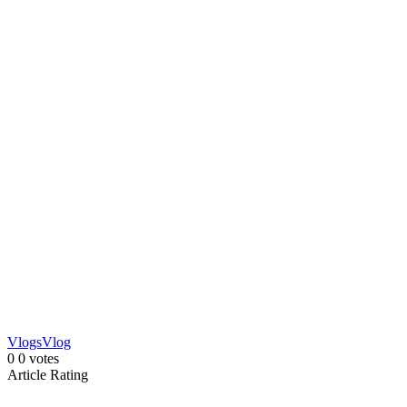
Vlogs
Vlog
0
0
votes
Article Rating